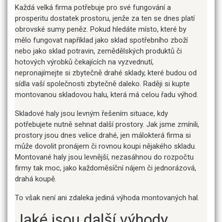
Každá velká firma potřebuje pro své fungování a
prosperitu dostatek prostoru, jenže za ten se dnes platí
obrovské sumy peněz. Pokud hledáte místo, které by
mělo fungovat například jako sklad spotřebního zboží
nebo jako sklad potravin, zemědělských produktů či
hotových výrobků čekajících na vyzvednutí,
nepronajímejte si zbytečně drahé sklady, které budou od
sídla vaší společnosti zbytečně daleko. Raději si kupte
montovanou skladovou halu, která má celou řadu výhod.
Skladové haly jsou levným řešením situace, kdy
potřebujete nutně sehnat další prostory. Jak jsme zmínili,
prostory jsou dnes velice drahé, jen málokterá firma si
může dovolit pronájem či rovnou koupi nějakého skladu.
Montované haly jsou levnější, nezasáhnou do rozpočtu
firmy tak moc, jako každoměsíční nájem či jednorázová,
drahá koupě.
To však není ani zdaleka jediná výhoda montovaných hal.
Jaké jsou další výhody