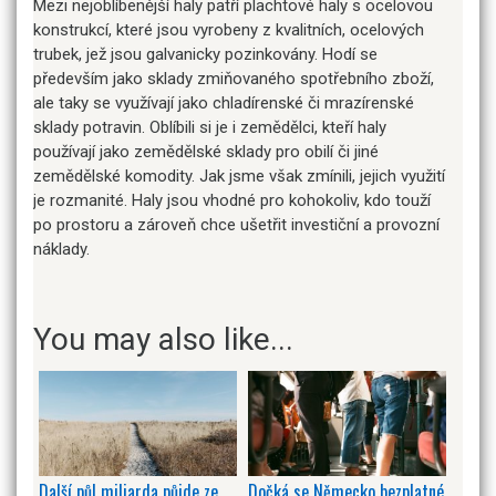
Mezi nejoblíbenější haly patří plachtové haly s ocelovou
konstrukcí, které jsou vyrobeny z kvalitních, ocelových
trubek, jež jsou galvanicky pozinkovány. Hodí se
především jako sklady zmiňovaného spotřebního zboží,
ale taky se využívají jako chladírenské či mrazírenské
sklady potravin. Oblíbili si je i zemědělci, kteří haly
používají jako zemědělské sklady pro obilí či jiné
zemědělské komodity. Jak jsme však zmínili, jejich využití
je rozmanité. Haly jsou vhodné pro kohokoliv, kdo touží
po prostoru a zároveň chce ušetřit investiční a provozní
náklady.
You may also like...
Další půl miliarda půjde ze
Dočká se Německo bezplatné