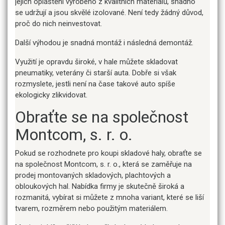
jejich opláštění vyrobeno z kvalitních materiálů, snadno
se udržují a jsou skvělé izolované. Není tedy žádný důvod,
proč do nich neinvestovat.
Další výhodou je snadná montáž i následná demontáž.
Využití je opravdu široké, v hale můžete skladovat
pneumatiky, veterány či starší auta. Dobře si však
rozmyslete, jestli není na čase takové auto spíše
ekologicky zlikvidovat.
Obraťte se na společnost
Montcom, s. r. o.
Pokud se rozhodnete pro koupi skladové haly, obraťte se
na společnost Montcom, s. r. o., která se zaměřuje na
prodej montovaných skladových, plachtových a
obloukových hal. Nabídka firmy je skutečně široká a
rozmanitá, vybírat si můžete z mnoha variant, které se liší
tvarem, rozměrem nebo použitým materiálem.