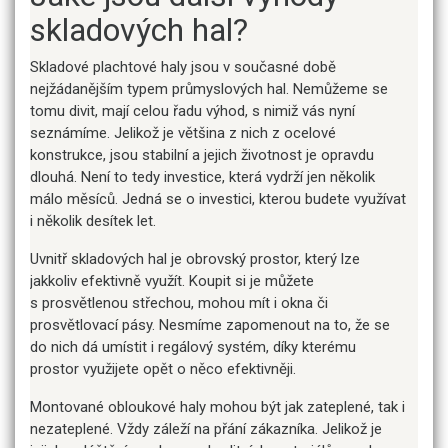
skladových hal?
Skladové plachtové haly jsou v současné době
nejžádanějším typem průmyslových hal. Nemůžeme se
tomu divit, mají celou řadu výhod, s nimiž vás nyní
seznámíme. Jelikož je většina z nich z ocelové
konstrukce, jsou stabilní a jejich životnost je opravdu
dlouhá. Není to tedy investice, která vydrží jen několik
málo měsíců. Jedná se o investici, kterou budete využívat
i několik desítek let.
Uvnitř skladových hal je obrovský prostor, který lze
jakkoliv efektivně využít. Koupit si je můžete
s prosvětlenou střechou, mohou mít i okna či
prosvětlovací pásy. Nesmíme zapomenout na to, že se
do nich dá umístit i regálový systém, díky kterému
prostor využijete opět o něco efektivněji.
Montované obloukové haly mohou být jak zateplené, tak i
nezateplené. Vždy záleží na přání zákazníka. Jelikož je