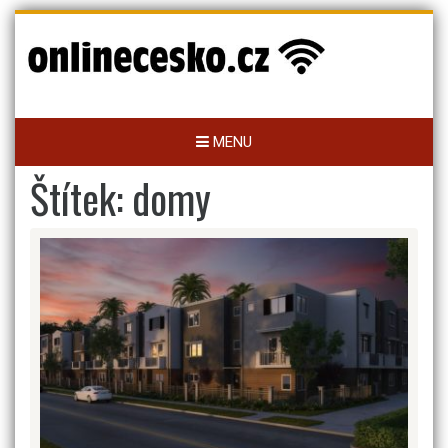
Skip
to
content
MENU
Štítek:
domy