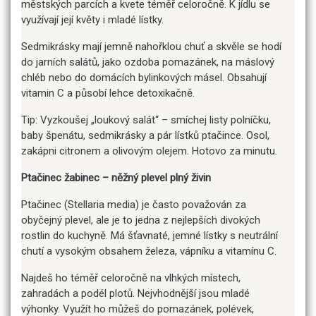
městských parcích a kvete téměř celoročně. K jídlu se
využívají její květy i mladé lístky.
Sedmikrásky mají jemně nahořklou chuť a skvěle se hodí
do jarních salátů, jako ozdoba pomazánek, na máslový
chléb nebo do domácích bylinkových másel. Obsahují
vitamin C a působí lehce detoxikačně.
Tip: Vyzkoušej „loukový salát“ – smíchej listy polníčku,
baby špenátu, sedmikrásky a pár lístků ptačince. Osol,
zakápni citronem a olivovým olejem. Hotovo za minutu.
Ptačinec žabinec – něžný plevel plný živin
Ptačinec (Stellaria media) je často považován za
obyčejný plevel, ale je to jedna z nejlepších divokých
rostlin do kuchyně. Má šťavnaté, jemné lístky s neutrální
chutí a vysokým obsahem železa, vápníku a vitamínu C.
Najdeš ho téměř celoročně na vlhkých místech,
zahradách a podél plotů. Nejvhodnější jsou mladé
výhonky. Využít ho můžeš do pomazánek, polévek,