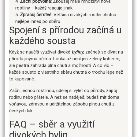
Začni pozvolna:
Zkoušej malé množství nové
rostliny – každý reaguje jinak.
Zpracuj čerstvé:
Většina divokých rostlin chutná
nejlépe ihned po sběru.
Spojení s přírodou začíná u
každého sousta
Když se naučíš využívat divoké
byliny
, začneš se dívat na
přírodu jinýma očima. Louka už není jen zelený koberec,
ale pestrá zahrada plná chutí a možností. A co víc –
každé sousto z vlastního sběru chutná o trochu lépe než
to kupované.
Začni jednou rostlinou, udělej si výlet do přírody, zapoj
rodinu nebo přátele. A než se naděješ, budeš mít doma
voňavou, zdravou a udržitelnou zásobu plnou chutí z
českých luk.
FAQ – sběr a využití
divokých bylin