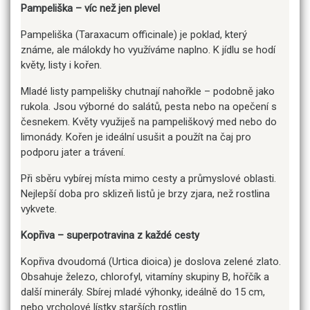
Pampeliška – víc než jen plevel
Pampeliška (Taraxacum officinale) je poklad, který
známe, ale málokdy ho využíváme naplno. K jídlu se hodí
květy, listy i kořen.
Mladé listy pampelišky chutnají nahořkle – podobně jako
rukola. Jsou výborné do salátů, pesta nebo na opečení s
česnekem. Květy využiješ na pampeliškový med nebo do
limonády. Kořen je ideální usušit a použít na čaj pro
podporu jater a trávení.
Při sběru vybírej místa mimo cesty a průmyslové oblasti.
Nejlepší doba pro sklizeň listů je brzy zjara, než rostlina
vykvete.
Kopřiva – superpotravina z každé cesty
Kopřiva dvoudomá (Urtica dioica) je doslova zelené zlato.
Obsahuje železo, chlorofyl, vitamíny skupiny B, hořčík a
další minerály. Sbírej mladé výhonky, ideálně do 15 cm,
nebo vrcholové lístky starších rostlin.