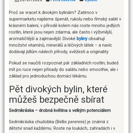
Proč se vracet k divokým bylinám? Zatímco v
supermarketu najdeme špenát, rukolu nebo římský salát v
krásném balení, v přírodě kolem nás roste mnoho jedlých
rostlin, které jsou nejen zdarma, ale často i výživnější,
aromatičtější a zajímavější. Divoké
byliny
obsahují
množství vitamínů, minerálů a léčivých látek – a navíc
dodávají jídlům nádech přírody, svěžesti a originality.
Pokud se naučíš rozpoznat pár základních rostlin, budeš
mít po ruce nejen přísady do salátu nebo smoothie, ale i
základ pro jednoduchou domácí lékárnu.
Pět divokých bylin, které
můžeš bezpečně sbírat
Sedmikráska – drobná květina s velkým potenciálem
Sedmikráska chudobka (Bellis perennis) je známá z
dětství snad každému. Roste na loukách, zahradách i v