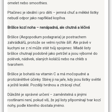
omelet nebo smoothies.
Ptačinec je ideální i pro děti – jemná chuť a měkké lístky
nebudí odpor jako například kopřiva.
Bršlice kozí noha – nenápadná, ale chutná a léčivá
Bršlice (Aegopodium podagraria) je postrachem
zahrádkářů, protože se velmi rychle šíří. Ale právě v
kuchyni se z ní může stát tvůj spojenec. Mladé listy
bršlice chutnají podobně jako petržel a jsou výborné do
polévek, nádivek, slaných koláčů nebo na chléb s
tvarohem.
Bršlice je bohatá na vitamin C a má močopudné a
protizánětlivé účinky. Sbírej ji na jaře, kdy jsou lístky světlé
a ještě lesklé. Později tvrdnou a ztrácejí chuť.
Důležité je správné určení – zaměnitelná s jinými
rostlinami není, pokud víš, že její listy připomínají tvar kozí
nohy, podle kterého dostala jméno.