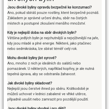
Jsou divoké byliny opravdu bezpečné ke konzumaci?
Ano, pokud sbíráš pouze rostliny, které bezpečně poznáš.
Základem je správné určení druhu, sběr na čistých
místech a postupné zkoušení menšího množství.
Kdy je nejlepší doba na sběr divokých bylin?
Většina jedlých bylin je nejchutnější a nejvýživnější na jaře,
kdy jsou mladé a plné energie. Některé, jako ptačinec
nebo sedmikráska, lze sbírat téměř celý rok.
Mohu divoké byliny jíst syrové?
Ano, mnoho z nich je ideálních do salátů nebo
pomazánek. U některých, například kopřivy, je ale nutná
tepelná úprava, aby se odstranila žahavost.
Jak divoké byliny skladovat?
Nejlepší jsou čerstvé ihned po sběru. Krátkodobě je
můžeš uchovat v lednici zabalené ve vlhké utěrce,
případně usušit nebo zamrazit pro pozdější použití.
Jsou divoké byliny vhodné i pro děti?