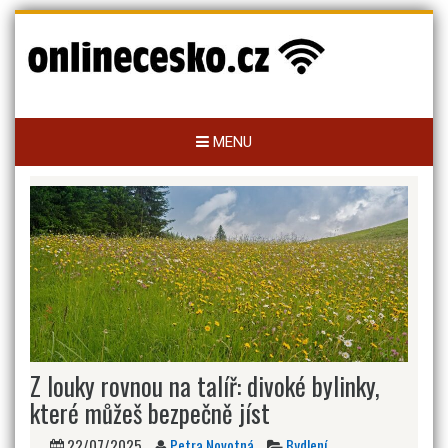
Skip
to
content
MENU
Z louky rovnou na talíř: divoké bylinky,
které můžeš bezpečně jíst
22/07/2025
Petra Novotná
Bydlení