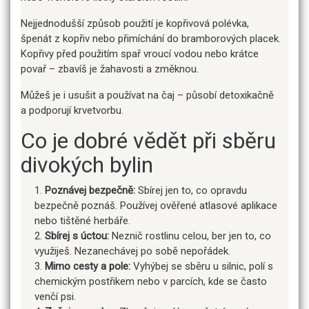
Nejjednodušší způsob použití je kopřivová polévka,
špenát z kopřiv nebo přimíchání do bramborových placek.
Kopřivy před použitím spař vroucí vodou nebo krátce
povař – zbavíš je žahavosti a změknou.
Můžeš je i usušit a používat na čaj – působí detoxikačně
a podporují krvetvorbu.
Co je dobré vědět při sběru
divokých bylin
Poznávej bezpečně:
Sbírej jen to, co opravdu
bezpečně poznáš. Používej ověřené atlasové aplikace
nebo tištěné herbáře.
Sbírej s úctou:
Neznič rostlinu celou, ber jen to, co
využiješ. Nezanechávej po sobě nepořádek.
Mimo cesty a pole:
Vyhýbej se sběru u silnic, polí s
chemickým postřikem nebo v parcích, kde se často
venčí psi.