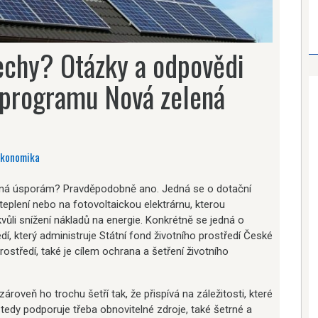
řechy? Otázky a odpovědi
o programu Nová zelená
Ekonomika
lená úsporám? Pravděpodobně ano. Jedná se o dotační
eplení nebo na fotovoltaickou elektrárnu, kterou
ůli snížení nákladů na energie. Konkrétně se jedná o
í, který administruje Státní fond životního prostředí České
prostředí, také je cílem ochrana a šetření životního
ároveň ho trochu šetří tak, že přispívá na záležitosti, které
edy podporuje třeba obnovitelné zdroje, také šetrné a