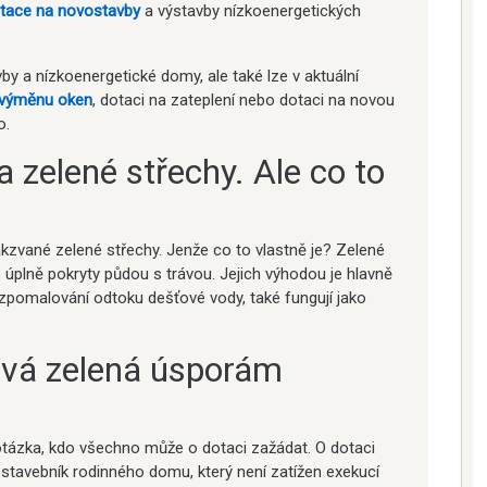
tace na novostavby
a výstavby nízkoenergetických
y a nízkoenergetické domy, ale také lze v aktuální
 výměnu oken
, dotaci na zateplení nebo dotaci na novou
o.
a zelené střechy. Ale co to
takzvané zelené střechy. Jenže co to vlastně je? Zelené
 úplně pokryty půdou s trávou. Jejich výhodou je hlavně
, zpomalování odtoku dešťové vody, také fungují jako
vá zelená úsporám
otázka, kdo všechno může o dotaci zažádat. O dotaci
 stavebník rodinného domu, který není zatížen exekucí