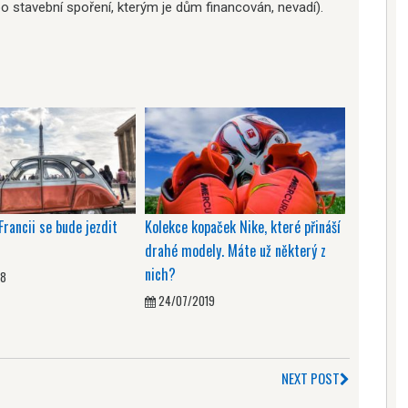
 stavební spoření, kterým je dům financován, nevadí).
rancii se bude jezdit
Kolekce kopaček Nike, které přináší
drahé modely. Máte už některý z
nich?
18
24/07/2019
NEXT POST