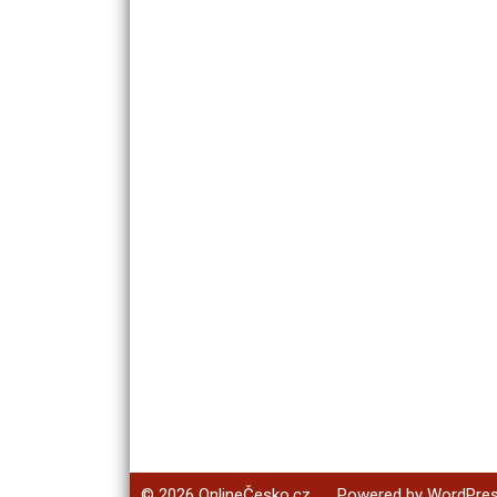
© 2026
OnlineČesko.cz
Powered by WordPre