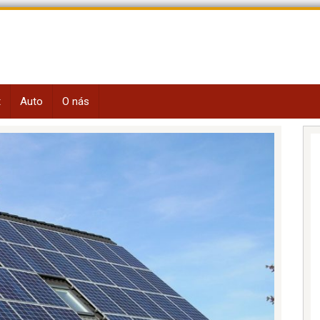
t
Auto
O nás