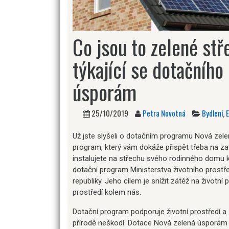
Co jsou to zelené st
týkající se dotačníh
úsporám
25/10/2019
Petra Novotná
Bydlení
,
Už jste slyšeli o dotačním programu Nová ze
program, který vám dokáže přispět třeba na zat
instalujete na střechu svého rodinného domu kv
dotační program Ministerstva životního prostřed
republiky. Jeho cílem je snížit zátěž na životní 
prostředí kolem nás.
Dotační program podporuje životní prostředí a z
přírodě neškodí. Dotace Nová zelená úsporám t