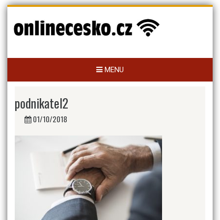
Skip
to
content
MENU
podnikatel2
01/10/2018