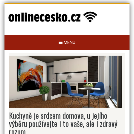
Skip
to
content
MENU
Kuchyně je srdcem domova, u jejího
výběru používejte i to vaše, ale i zdravý
rozum.