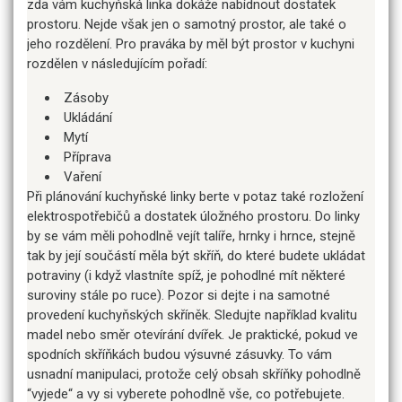
zda vám kuchyňská linka dokáže nabídnout dostatek
prostoru. Nejde však jen o samotný prostor, ale také o
jeho rozdělení. Pro praváka by měl být prostor v kuchyni
rozdělen v následujícím pořadí:
Zásoby
Ukládání
Mytí
Příprava
Vaření
Při plánování kuchyňské linky berte v potaz také rozložení
elektrospotřebičů a dostatek úložného prostoru. Do linky
by se vám měli pohodlně vejít talíře, hrnky i hrnce, stejně
tak by její součástí měla být skříň, do které budete ukládat
potraviny (i když vlastníte spíž, je pohodlné mít některé
suroviny stále po ruce). Pozor si dejte i na samotné
provedení kuchyňských skříněk. Sledujte například kvalitu
madel nebo směr otevírání dvířek. Je praktické, pokud ve
spodních skříňkách budou výsuvné zásuvky. To vám
usnadní manipulaci, protože celý obsah skříňky pohodlně
“vyjede“ a vy si vyberete pohodlně vše, co potřebujete.