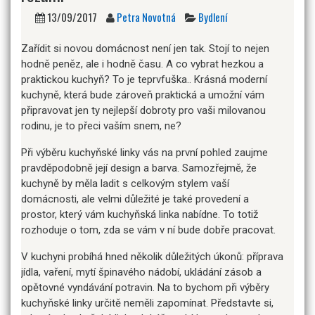
13/09/2017
Petra Novotná
Bydlení
Zařídit si novou domácnost není jen tak. Stojí to nejen
hodně peněz, ale i hodně času. A co vybrat hezkou a
praktickou kuchyň? To je teprvfuška.. Krásná moderní
kuchyně, která bude zároveň praktická a umožní vám
připravovat jen ty nejlepší dobroty pro vaši milovanou
rodinu, je to přeci vaším snem, ne?
Při výběru kuchyňské linky vás na první pohled zaujme
pravděpodobně její design a barva. Samozřejmě, že
kuchyně by měla ladit s celkovým stylem vaší
domácnosti, ale velmi důležité je také provedení a
prostor, který vám kuchyňská linka nabídne. To totiž
rozhoduje o tom, zda se vám v ní bude dobře pracovat.
V kuchyni probíhá hned několik důležitých úkonů: příprava
jídla, vaření, mytí špinavého nádobí, ukládání zásob a
opětovné vyndávání potravin. Na to bychom při výběry
kuchyňské linky určitě neměli zapomínat. Představte si,